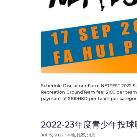
Schedule Disclaimer Form NETFEST 2022 Se
Recreation GroundTeam fee: $100 per team 
payment of $100HKD per team per category 
2022-23年度青少年投
Jul 15, 2022
|
本地
,
比賽
,
消息