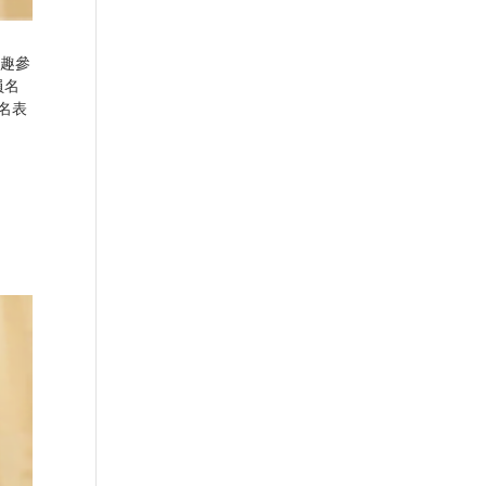
興趣參
員名
報名表