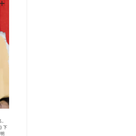
名。
 下
聲明