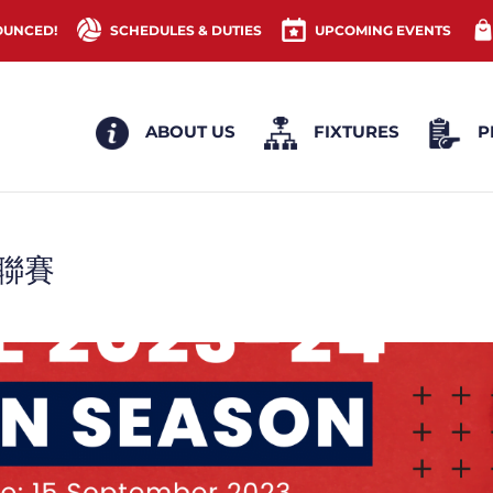
OUNCED!
SCHEDULES & DUTIES
UPCOMING EVENTS
ABOUT US
FIXTURES
P
球聯賽