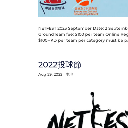
NETFEST 2023 September Date: 2 Septemb
GroundTeam fee: $100 per team Online Regi
$100HKD per team per category must be pai
2022投球節
Aug 29, 2022
|
本地