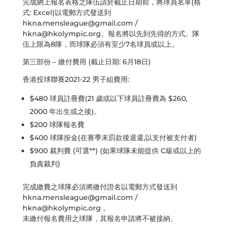
完成網上報名表格之隊伍請於截止日期前，將球員名單(格
式: Excel)以電郵方式發送到
hkna.mensleague@gmail.com
/
hkna@hkolympic.org
。報名將以先到先得的方式。隊
伍上限為8隊，而球隊必須有至少7名球員或以上。
第三部份 – 繳付費用 (截止日期: 6月18日)
香港投球聯賽2021-22 男子組費用:
$480 球員註冊費(21 歲或以下球員註冊費為 $260,
2000 年出生或之後)。
$200 球隊報名費
$400 球隊按金(在賽季末罰款後退還,以支付被支付者)
$900 裁判費 (可選**) (如果球隊未能提供 C級或以上的
負責裁判)
完成繳費之球隊必須將繳付證名以電郵方式發送到
hkna.mensleague@gmail.com
/
hkna@hkolympic.org
。
未繳付報名費用之球隊，其報名申請將不被接納。