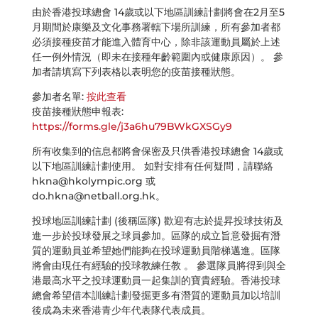
由於香港投球總會 14歲或以下地區訓練計劃將會在2月至5
月期間於康樂及文化事務署轄下場所訓練，所有參加者都
必須接種疫苗才能進入體育中心，除非該運動員屬於上述
任一例外情況（即未在接種年齡範圍內或健康原因）。 參
加者請填寫下列表格以表明您的疫苗接種狀態。
參加者名單:
按此查看
疫苗接種狀態申報表:
https://forms.gle/j3a6hu79BWkGXSGy9
所有收集到的信息都將會保密及只供香港投球總會 14歲或
以下地區訓練計劃使用。 如對安排有任何疑問，請聯絡
hkna@hkolympic.org
或
do.hkna@netball.org.hk
。
投球地區訓練計劃 (後稱區隊) 歡迎有志於提昇投球技術及
進一步於投球發展之球員參加。區隊的成立旨意發掘有潛
質的運動員並希望她們能夠在投球運動員階梯邁進。區隊
將會由現任有經驗的投球教練任教 。 參選隊員將得到與全
港最高水平之投球運動員一起集訓的寶貴經驗。香港投球
總會希望借本訓練計劃發掘更多有潛質的運動員加以培訓
後成為未來香港青少年代表隊代表成員。