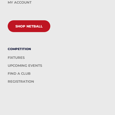
MY ACCOUNT
SHOP NETBALL
COMPETITION
FIXTURES
UPCOMING EVENTS
FIND A CLUB
REGISTRATION