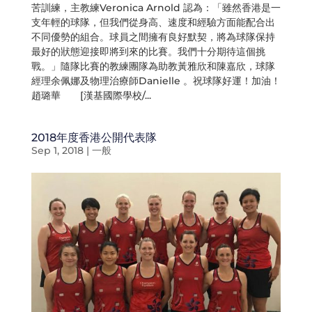
苦訓練，主教練Veronica Arnold 認為：「雖然香港是一
支年輕的球隊，但我們從身高、速度和經驗方面能配合出
不同優勢的組合。球員之間擁有良好默契，將為球隊保持
最好的狀態迎接即將到來的比賽。我們十分期待這個挑
戰。」隨隊比賽的教練團隊為助教黃雅欣和陳嘉欣，球隊
經理余佩娜及物理治療師Danielle 。祝球隊好運！加油！
趙璐華 [漢基國際學校/...
2018年度香港公開代表隊
Sep 1, 2018
|
一般