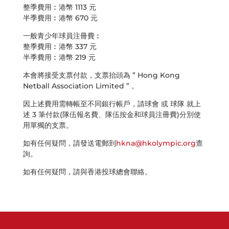
整季費用︰港幣 1113 元
半季費用︰港幣 670 元
一般青少年球員注冊費︰
整季費用︰港幣 337 元
半季費用︰港幣 219 元
本會將接受支票付款，支票抬頭為 ” Hong Kong
Netball Association Limited ” 。
因上述費用需轉帳至不同銀行帳戶，請球會 或 球隊 就上
述 3 筆付款(隊伍報名費、隊伍按金和球員注冊費)分別使
用單獨的支票。
如有任何疑問，請發送電郵到
hkna@hkolympic.org
查
詢。
如有任何疑問，請與香港投球總會聯絡。