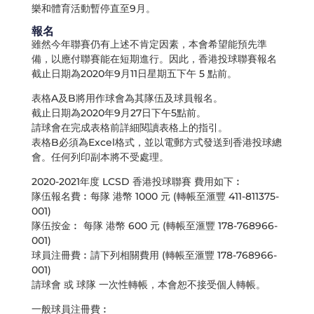
樂和體育活動暫停直至9月。
報名
雖然今年聯賽仍有上述不肯定因素，本會希望能預先準
備，以應付聯賽能在短期進行。因此，香港投球聯賽報名
截止日期為2020年9月11日星期五下午 5 點前。
表格A及B將用作球會為其隊伍及球員報名。
截止日期為2020年9月27日下午5點前。
請球會在完成表格前詳細閱讀表格上的指引。
表格B必須為Excel格式，並以電郵方式發送到香港投球總
會。任何列印副本將不受處理。
2020-2021年度 LCSD 香港投球聯賽 費用如下︰
隊伍報名費︰每隊 港幣 1000 元 (轉帳至滙豐 411-811375-
001)
隊伍按金︰ 每隊 港幣 600 元 (轉帳至滙豐 178-768966-
001)
球員注冊費︰請下列相關費用 (轉帳至滙豐 178-768966-
001)
請球會 或 球隊 一次性轉帳，本會恕不接受個人轉帳。
一般球員注冊費︰