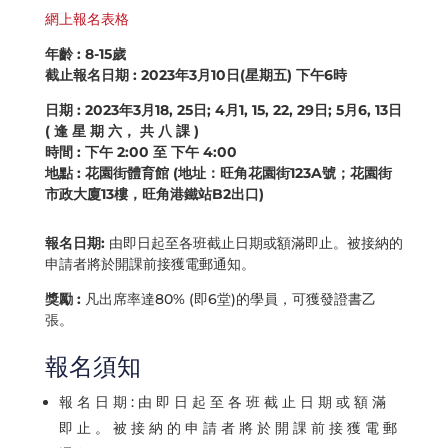
網上報名表格
年齡 : 8-15歲
截止報名日期 : 2023年3月
1
0
日(星期五) 下午6時
日期
: 2023年3月18, 25日; 4月1, 15, 22, 29日; 5月6, 13日
( 逢 星 期 六， 共 八 課 )
時間
: 下午 2:00 至 下午 4:00
地點
: 花園街體育館 (地址：旺角花園街123A號；花園街
市政大廈13樓，旺角港鐵站B2出口)
報名日期:
由即日起至各班截止日期或額滿即止。被接納的
申請者將於開課前接獲電郵通知。
獎勵 :
凡出席率達80% (即6堂)的學員，可獲發證書乙
張。
報名須知
報 名 日 期 : 由 即 日 起 至 各 班 截 止 日 期 或 額 滿
即 止 。 被 接 納 的 申 請 者 將 於 開 課 前 接 獲 電 郵