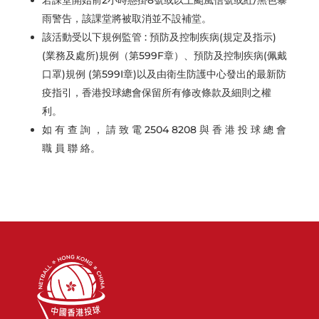
若課堂開始前2小時懸掛8號或以上颱風信號或紅/黑色暴
雨警告，該課堂將被取消並不設補堂。
該活動受以下規例監管 : 預防及控制疾病(規定及指示)
(業務及處所)規例（第599F章）、預防及控制疾病(佩戴
口罩)規例 (第599I章)以及由衛生防護中心發出的最新防
疫指引，香港投球總會保留所有修改條款及細則之權
利。
如 有 查 詢 ， 請 致 電 2504 8208 與 香 港 投 球 總 會
職 員 聯 絡。