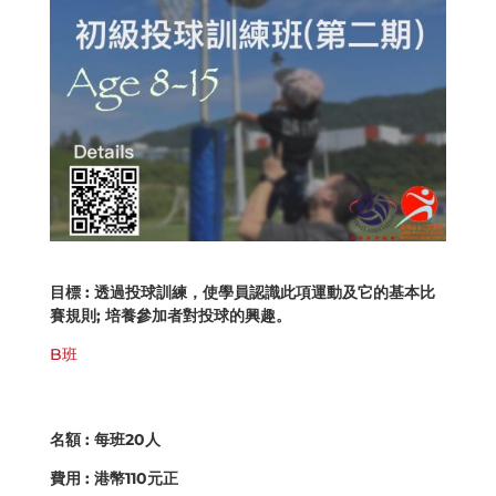
目標
: 透過投球訓練，使學員認識此項運動及它的基本比
賽規則;
培養參加者對投球的興趣。
B班
名額
: 每班20人
費用 : 港幣110元正