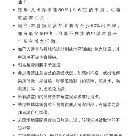
通 知。
獎 勵 : 凡 出 席 率 達 80 % ( 即 6 堂) 的 學 員 ， 可 獲
發 證 書 乙 張
備 注 : 本 會 預 期 參 加 者 將 有 至 少 50% 出 席 率 。
如 有 低 於 50%者 ，可 能 不 獲 接 納 申 請 本 會 來
年 所 主 辦 之 活 動 。
如已入選青苗投球培訓計劃或地區訓練計劃之球員，其
申請將不被本會接納。
報名後費用將不予退還
參加者請注意自己的身體狀況，如感到不適，或出現傳
染病病徵，如發燒、呼吸道徵狀（如咳嗽、流鼻水、喉
嚨痛）等，則應避免上課。
所有課堂用的器材會在每堂完結後進行清潔。
香港投球球總會並不會提供個人清潔用品，有需要之參
加者請自行準備。
若因場地關閉導致當日無法上課，該課堂將被取消並不
設補堂。