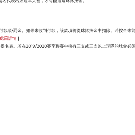
兩名代表出席週年大會，才有能退還球隊按金。
付款項/罰金。如果未收到付款，該款項將從球隊按金中扣除。若按金未
處罰詳情
]
提名表。若在2019/2020賽季聯賽中擁有三支或三支以上球隊的球會必