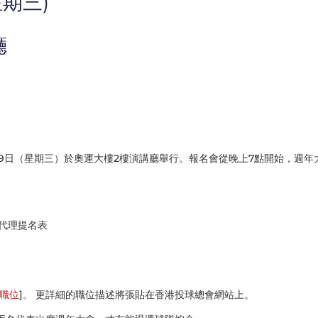
星期三)
廳
月19日（星期三）於奧運大樓2樓演講廳舉行。報名會從晚上7點開始，週年
代理提名表
職位
]。 更詳細的職位描述將張貼在香港投球總會網站上。