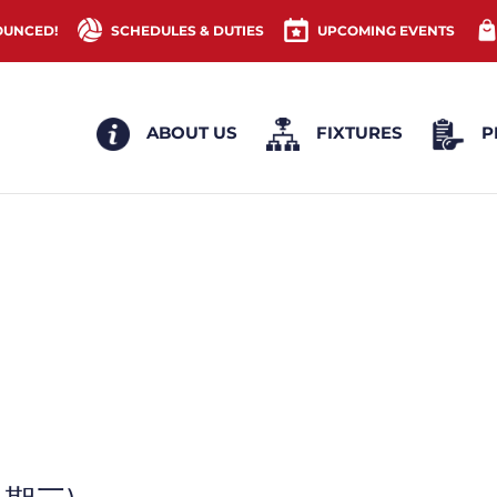
OUNCED!
SCHEDULES & DUTIES
UPCOMING EVENTS
ABOUT US
FIXTURES
P