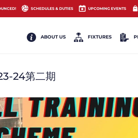
OUNCED!
SCHEDULES & DUTIES
UPCOMING EVENTS
ABOUT US
FIXTURES
P
3-24第二期