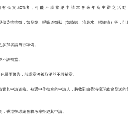
如 有 低 於 50%者 ，可 能 不 獲 接 納 申 請 本 會 來 年 所 主 辦 之 活 動
現傳染病病徵，如發燒、呼吸道徵狀（如咳嗽、流鼻水、喉嚨痛）等，則
之參加者請自行準備。
並不設補堂。
黑色暴雨警告，該課堂將被取消並不設補堂。
核實其申請資格。被選中作抽查的申請人，將收到由香港投球總會發送的
劃，香港投球總會將考慮拒絕其申請。