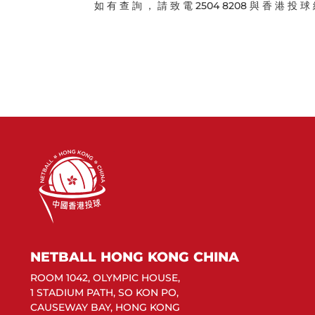
如 有 查 詢 ， 請 致 電 2504 8208 與 香 港 投 球
NETBALL HONG KONG CHINA
ROOM 1042, OLYMPIC HOUSE,
1 STADIUM PATH, SO KON PO,
CAUSEWAY BAY, HONG KONG