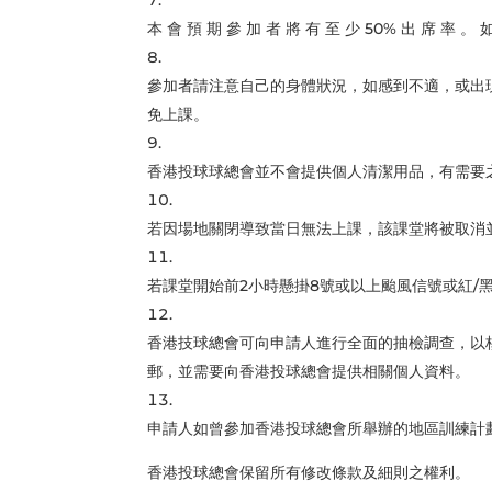
本 會 預 期 參 加 者 將 有 至 少 50% 出 席 率 。 
參加者請注意自己的身體狀況，如感到不適，或出
免上課。
香港投球球總會並不會提供個人清潔用品，有需要
若因場地關閉導致當日無法上課，該課堂將被取消
若課堂開始前2小時懸掛8號或以上颱風信號或紅/
香港技球總會可向申請人進行全面的抽檢調查，以
郵，並需要向香港投球總會提供相關個人資料。
申請人如曾參加香港投球總會所舉辦的地區訓練計
香港投球總會保留所有修改條款及細則之權利。