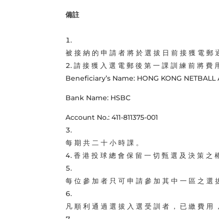
備註
被 接 納 的 申 請 者 將 於 選 拔 日 前 接 獲 電 郵 
請 接 獲 入 選 電 郵 後 第 一 課 訓 練 前 將 費 
Beneficiary’s Name: HONG KONG NETBALL
Bank Name: HSBC
Account No.: 411-811375-001
每 期 共 二 十 小 時 課 。
香 港 投 球 總 會 保 留 一 切 甄 選 及 決 策 之 
每 位 參 加 者 只 可 申 請 參 加 其 中 一 區 之 選 拔 
凡 順 利 通 過 選 拔 入 選 受 訓 者 ， 已 繳 費 用 