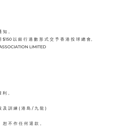
通 知 。
用 $150 以 銀 行 過 數 形 式 交 予 香 港 投 球 總 會。
 ASSOCIATION LIMITED
權 利 。
及 訓 練 ( 港 島 / 九 龍 )
， 恕 不 作 任 何 退 款 。