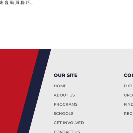
 總 會 職 員 聯 絡。
OUR SITE
CO
HOME
FIX
ABOUT US
UPC
PROGRAMS
FIN
SCHOOLS
REG
GET INVOLVED
CONTACT US