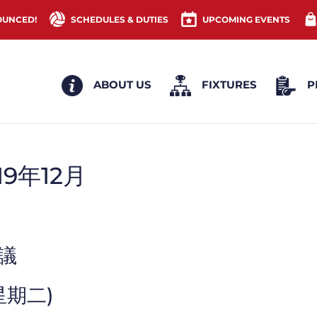
OUNCED!
SCHEDULES & DUTIES
UPCOMING EVENTS
ABOUT US
FIXTURES
P
19年12月
會議
(星期二)