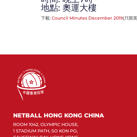
地點: 奧運大樓
下載:
Council Minutes December 2019
(只限
NETBALL HONG KONG CHINA
ROOM 1042, OLYMPIC HOUSE,
1 STADIUM PATH, SO KON PO,