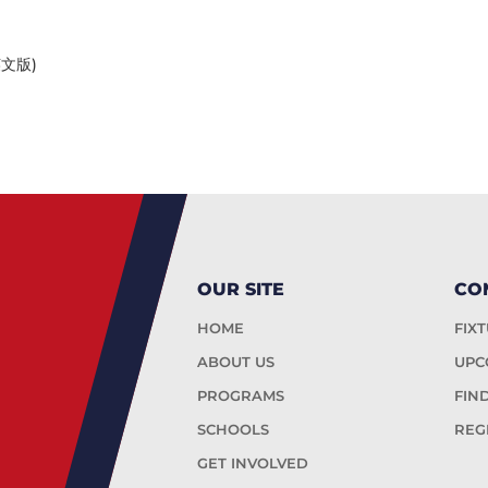
英文版)
OUR SITE
CO
HOME
FIX
ABOUT US
UPC
PROGRAMS
FIN
SCHOOLS
REG
GET INVOLVED